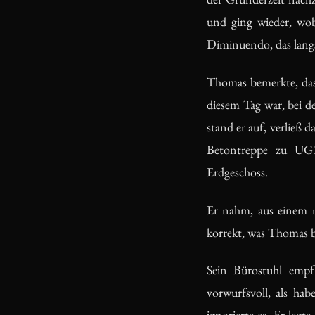
und ging wieder, wobe
Diminuendo, das lang
Thomas bemerkte, dass
diesem Tag war, bei d
stand er auf, verließ 
Betontreppe zu UG1,
Erdgeschoss.
Er nahm, aus einem n
korrekt, was Thomas b
Sein Bürostuhl empf
vorwurfsvoll, als ha
ignorierte es. Er legt