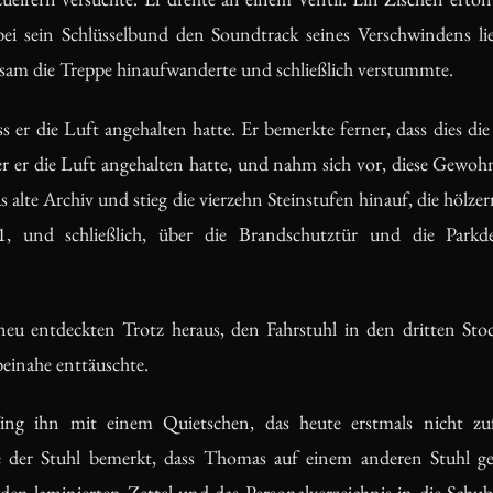
i sein Schlüsselbund den Soundtrack seines Verschwindens lief
sam die Treppe hinaufwanderte und schließlich verstummte.
 er die Luft angehalten hatte. Er bemerkte ferner, dass dies die
er er die Luft angehalten hatte, und nahm sich vor, diese Gewo
das alte Archiv und stieg die vierzehn Steinstufen hinauf, die hölz
 und schließlich, über die Brandschutztür und die Parkde
eu entdeckten Trotz heraus, den Fahrstuhl in den dritten Stoc
einahe enttäuschte.
ing ihn mit einem Quietschen, das heute erstmals nicht zufä
be der Stuhl bemerkt, dass Thomas auf einem anderen Stuhl g
e den laminierten Zettel und das Personalverzeichnis in die Schu