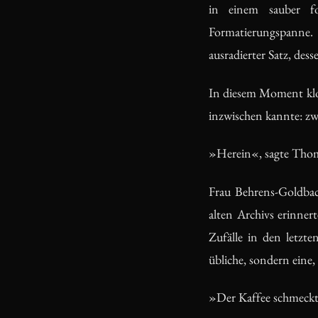
in einem sauber fo
Formatierungspanne. 
ausradierter Satz, des
In diesem Moment klo
inzwischen kannte: zwe
»Herein«, sagte Tho
Frau Behrens-Goldbach
alten Archivs erinner
Zufälle in den letzt
übliche, sondern eine
»Der Kaffee schmeckt h