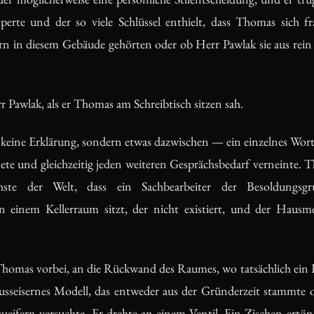
erte und der so viele Schlüssel enthielt, dass Thomas sich fr
rn in diesem Gebäude gehörten oder ob Herr Pawlak sie aus rei
 Pawlak, als er Thomas am Schreibtisch sitzen sah.
keine Erklärung, sondern etwas dazwischen — ein einzelnes Wort,
e und gleichzeitig jeden weiteren Gesprächsbedarf verneinte. Tho
lichste der Welt, dass ein Sachbearbeiter der Besoldung
n einem Kellerraum sitzt, der nicht existiert, und der Haus
Thomas vorbei, an die Rückwand des Raumes, wo tatsächlich ein 
usseisernes Modell, das entweder aus der Gründerzeit stammte od
ueifern versuchte. Er drehte an einem Ventil. Ein Zischen ertönt