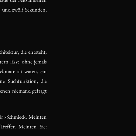
n und zwölf Sekunden,
itektur, die entsteht,
rn lässt, ohne jemals
 Monate alt waren, ein
ine Suchfunktion, die
 denen niemand gefragt
für ›Schmied‹. Meinten
reffer. Meinten Sie: