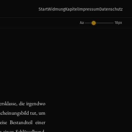
Start
Widmung
Kapitel
Impressum
Datenschutz
Aa
18px
sklasse, die irgendwo
scheinungsbild tut, um
ise Bestandteil einer
g einen Schlüsselbund,