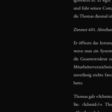
und fuhr seinen Comp
die Thomas diesmal nic
Zimmer 601. Abteilun
Er öffnete das Intrane
wenn man ein System 
die Gesamtstruktur zu
Mitarbeiterverzeichn
zuverlässig nichts fa
hatte.
Thomas gab »Schmied« 
Sie: ›Schmid‹?« Tho