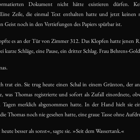
rmatierten Dokument nicht hätte existieren dürfen. Kei
Eine Zeile, die einmal Text enthalten hatte und jetzt keinen m
sen Geist noch in den Vertiefungen des Papiers spürbar ist.
pfte es an der Tür von Zimmer 312. Das Klopfen hatte jenen
i kurze Schläge, eine Pause, ein dritter Schlag. Frau Behrens-Gol
mas.
 trat ein. Sie trug heute einen Schal in einem Grünton, der a
te, was Thomas registrierte und sofort als Zufall einordnete, ob
en Tagen merklich abgenommen hatte. In der Hand hielt sie ei
, die Thomas noch nie gesehen hatte, eine graue Tasse ohne Aufdr
eute besser als sonst«, sagte sie. »Seit dem Wassertank.«