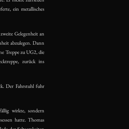
erte, ein metallisches
 zweite Gelegenheit an
hnheit abzulegen. Dann
erne Treppe zu UG2, die
cktreppe, zurück ins
k. Der Fahrstuhl fuhr
llig wirkte, sondern
esessen hatte. Thomas
blade der Seltsamkeiten