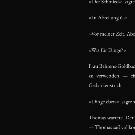
»Der Schmied«, sagte s
»In Abteilung 6.«
»Vor meiner Zeit. Ab
»Was für Dinge?«
Frau Behrens-Goldbach
zu verwenden — ein 
Gedankenstrich.
»Dinge eben«, sagte s
Thomas wartete. Der B
— Thomas saß vollkomm