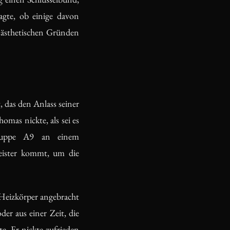
agte, ob einige davon
n ästhetischen Gründen
 das den Anlass seiner
mas nickte, als sei es
sgruppe A9 an einem
meister kommt, um die
Heizkörper angebracht
er aus einer Zeit, die
e. Er nickte zufrieden