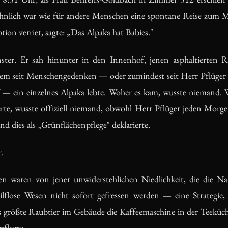
öhnlich war wie für andere Menschen eine spontane Reise zum
ion verriet, sagte: „Das Alpaka hat Babies."
ter. Er sah hinunter in den Innenhof, jenen asphaltierten 
dem seit Menschengedenken — oder zumindest seit Herr Pflüger
ef — ein einzelnes Alpaka lebte. Woher es kam, wusste niemand. 
erte, wusste offiziell niemand, obwohl Herr Pflüger jeden Morg
nd dies als „Grünflächenpflege" deklarierte.
.
n waren von jener unwiderstehlichen Niedlichkeit, die die N
 hilflose Wesen nicht sofort gefressen werden — eine Strategi
as größte Raubtier im Gebäude die Kaffeemaschine in der Teeküche
flegte.