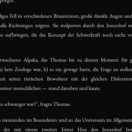
liges Fell in verschiedenen Brauntönen, große dunkle Augen und
n alle Richtungen zeigten. Sie stolperten durch den Innenhof mi
 aufbringen, die das Konzept der Schwerkraft noch nicht volls
rwachsene Alpaka, das Thomas bis zu diesem Moment für ge
 a) kein Zoologe war, b) es nie gewagt hatte, die Frage zu stell
gkeit seiner tierischen Bewohner mit der gleichen Diskretio
seiner menschlichen — stand daneben und kaute.
es schwanger war?", fragte Thomas.
 an niemanden im Besonderen und an das Universum im Allgeme
et, der mit einem zweiten Eimer Heu den Innenhof bet