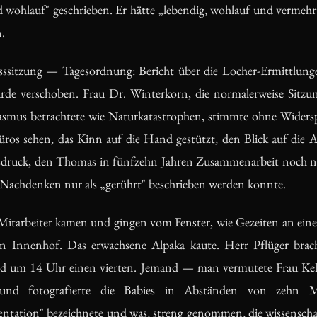
 wohlauf" geschrieben. Er hätte „lebendig, wohlauf und vermehrt 
n.
sssitzung — Tagesordnung: Bericht über die Locher-Ermittlun
e verschoben. Frau Dr. Winterkorn, die normalerweise Sitzu
asmus betrachtete wie Naturkatastrophen, stimmte ohne Wider
üros sehen, das Kinn auf die Hand gestützt, den Blick auf die Al
sdruck, den Thomas in fünfzehn Jahren Zusammenarbeit noch nie
 Nachdenken nur als „gerührt" beschrieben werden konnte.
Mitarbeiter kamen und gingen vom Fenster, wie Gezeiten an ein
en Innenhof. Das erwachsene Alpaka kaute. Herr Pflüger bra
nd um 14 Uhr einen vierten. Jemand — man vermutete Frau Kel
 und fotografierte die Babies in Abständen von zehn M
ation" bezeichnete und was, streng genommen, die wissenschaft