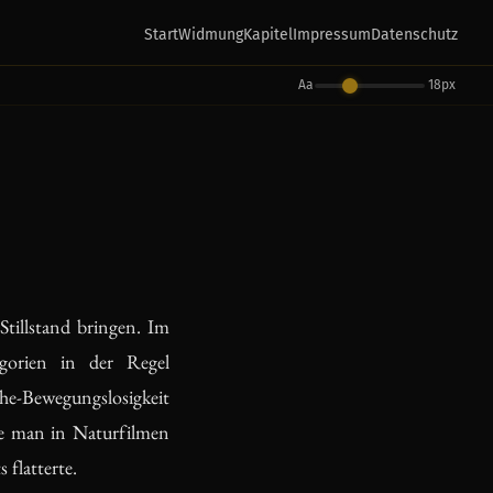
Start
Widmung
Kapitel
Impressum
Datenschutz
Aa
18px
Stillstand bringen. Im
gorien in der Regel
e-Bewegungslosigkeit
die man in Naturfilmen
 flatterte.