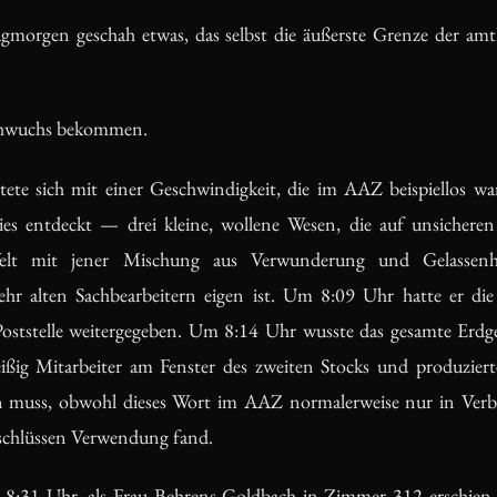
gmorgen geschah etwas, das selbst die äußerste Grenze der amtl
chwuchs bekommen.
itete sich mit einer Geschwindigkeit, die im AAZ beispiellos w
ies entdeckt — drei kleine, wollene Wesen, die auf unsicher
lt mit jener Mischung aus Verwunderung und Gelassenhei
r alten Sachbearbeitern eigen ist. Um 8:09 Uhr hatte er di
oststelle weitergegeben. Um 8:14 Uhr wusste das gesamte Erd
ißig Mitarbeiter am Fenster des zweiten Stocks und produziert
n muss, obwohl dieses Wort im AAZ normalerweise nur in Ver
chlüssen Verwendung fand.
 8:31 Uhr, als Frau Behrens-Goldbach in Zimmer 312 erschien