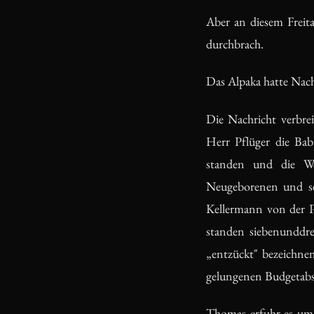
Aber an diesem Freita
durchbrach.
Das Alpaka hatte Na
Die Nachricht verbre
Herr Pflüger die Bab
standen und die We
Neugeborenen und seh
Kellermann von der P
standen siebenunddre
„entzückt" bezeichne
gelungenen Budgetabs
Thomas erfuhr es um