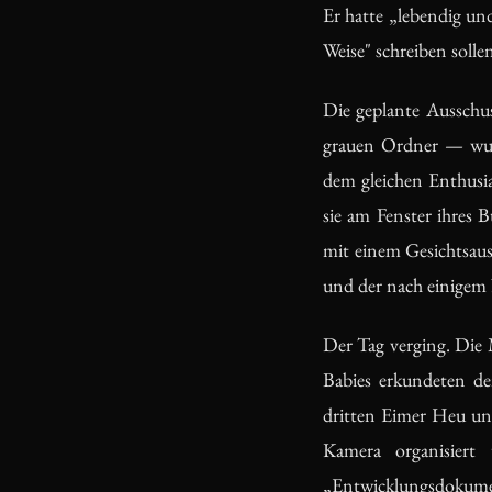
Er hatte „lebendig und
Weise" schreiben solle
Die geplante Ausschu
grauen Ordner — wurd
dem gleichen Enthusi
sie am Fenster ihres B
mit einem Gesichtsau
und der nach einigem
Der Tag verging. Die 
Babies erkundeten d
dritten Eimer Heu u
Kamera organisiert
„Entwicklungsdokument